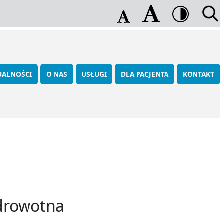
UALNOŚCI
O NAS
USŁUGI
DLA PACJENTA
KONTAKT
Zdrowotna