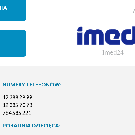
NIA
Imed24
NUMERY TELEFONÓW:
12 388 29 99
12 385 70 78
784 585 221
PORADNIA DZIECIĘCA: