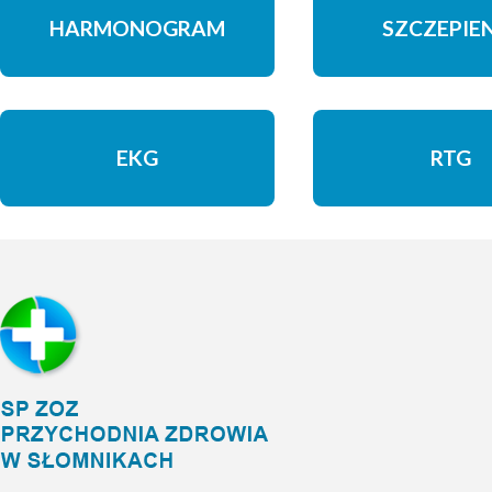
HARMONOGRAM
SZCZEPIE
EKG
RTG